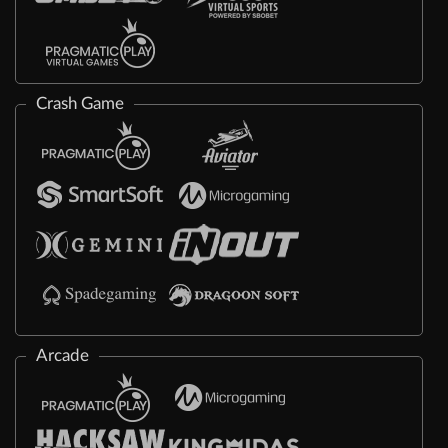
Crash Game
Arcade