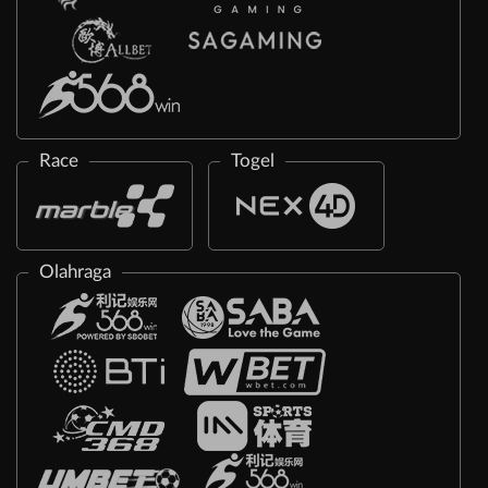
Race
Togel
Olahraga