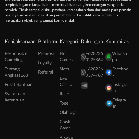
berpindah game tanpa harus memindahkan uang kemenangan yang anda
peroleh. Tidak sampai disitu, pastinya kerahasiaan data dari anda para pemain
pastinya aman dan tidak akan pernah bocor ke publik karena data diri
merupakan objek yang sangat konfidensial.
Kebijaksanaan
Platform
Kategori
Dukungan
Komunitas
Responsible
Promosi
Hot
+628226
Whatsa
Gambling
Games
0225864
pp
Loyalty
Tentang
Slots
+628226
Faceboo
Referral
Angkasa168
0394789
k
Live
Pusat Bantuan
Casino
Instagra
m
Syarat dan
Race
Ketentuan
Telegra
Togel
m
Olahraga
Crash
Game
Arcade