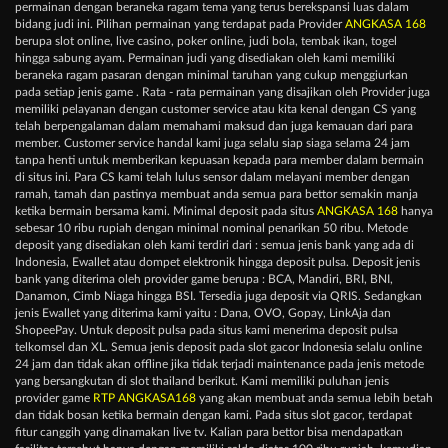
permainan dengan beraneka ragam tema yang terus berekspansi luas dalam
bidang judi ini. Pilihan permainan yang terdapat pada Provider
ANGKASA 168
berupa slot online, live casino, poker online, judi bola, tembak ikan, togel
hingga sabung ayam. Permainan judi yang disediakan oleh kami memiliki
beraneka ragam pasaran dengan minimal taruhan yang cukup menggiurkan
pada setiap jenis game . Rata - rata permainan yang disajikan oleh Provider juga
memiliki pelayanan dengan customer service atau kita kenal dengan CS yang
telah berpengalaman dalam memahami maksud dan juga kemauan dari para
member. Customer service handal kami juga selalu siap siaga selama 24 jam
tanpa henti untuk memberikan kepuasan kepada para member dalam bermain
di situs ini. Para CS kami telah lulus sensor dalam melayani member dengan
ramah, tamah dan pastinya membuat anda semua para bettor semakin manja
ketika bermain bersama kami. Minimal deposit pada situs
ANGKASA 168
hanya
sebesar 10 ribu rupiah dengan minimal nominal penarikan 50 ribu. Metode
deposit yang disediakan oleh kami terdiri dari : semua jenis bank yang ada di
Indonesia, Ewallet atau dompet elektronik hingga deposit pulsa. Deposit jenis
bank yang diterima oleh provider game berupa : BCA, Mandiri, BRI, BNI,
Danamon, Cimb Niaga hingga BSI. Tersedia juga deposit via QRIS. Sedangkan
jenis Ewallet yang diterima kami yaitu : Dana, OVO, Gopay, LinkAja dan
ShopeePay. Untuk deposit pulsa pada situs kami menerima deposit pulsa
telkomsel dan XL. Semua jenis deposit pada slot gacor Indonesia selalu online
24 jam dan tidak akan offline jika tidak terjadi maintenance pada jenis metode
yang bersangkutan di slot thailand berikut. Kami memiliki puluhan jenis
provider game
RTP ANGKASA168
yang akan membuat anda semua lebih betah
dan tidak bosan ketika bermain dengan kami. Pada situs slot gacor, terdapat
fitur canggih yang dinamakan live tv. Kalian para bettor bisa mendapatkan