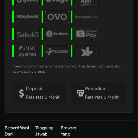
* Selama bank maintenance dan bank offline deposit dan penarikan
tidak dapat diproses
Deposit
Penarikan
Rata-rata 1 Menit
Rata-rata 1 Menit
Bersertifikasi
Tanggung
Browser
Dari
Jawab
Yang