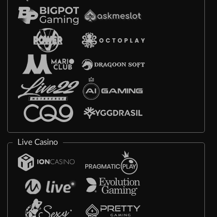
Live Casino