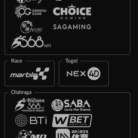
Race
Togel
Olahraga