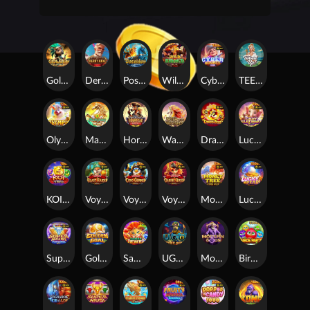
Golden Hoof Quest
Derby King
Poseidon
Wild Bronco
Cyber Bounty 4096
TEEED UP!
Olympig
Mahjong Wins
Horse of Bounty
Ways of the Holy Horse
Dragon Soar
Lucky Elephant X-Huge
KOI TRIO
Voyage of Blast Raider X-Lock
Voyage of Cryo Gunner X-Lock
Voyage of Daring Queen X-Lock
Money Tree - Hyper Wild
Lucky Pearl
Super Niubi Fortune X-Huge
Golden Goal
Samba Jewel
UGO Aztec Gold
Modern Gods
BirdsParty