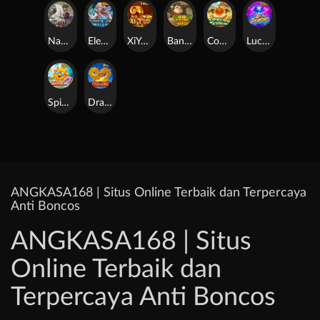
Napoleon
Elemental Link Water
XiYangYang
Banana Saga
CooCoo Farm
LuckyDiamond
Spindrift2
Dragon
ANGKASA168 | Situs Online Terbaik dan Terpercaya
Anti Boncos
ANGKASA168 | Situs
Online Terbaik dan
Terpercaya Anti Boncos