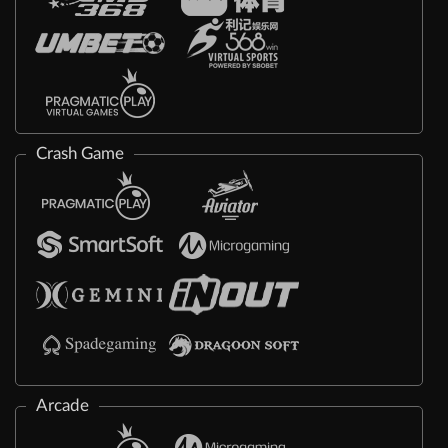
Crash Game
Arcade