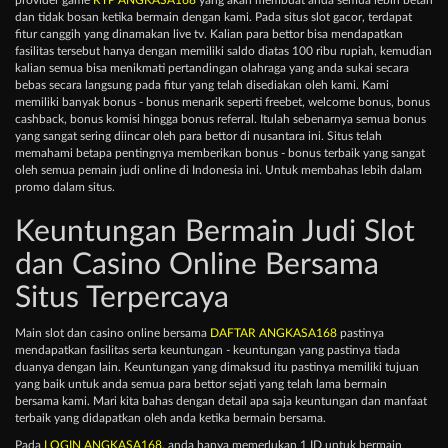
dan tidak bosan ketika bermain dengan kami. Pada situs slot gacor, terdapat
fitur canggih yang dinamakan live tv. Kalian para bettor bisa mendapatkan
fasilitas tersebut hanya dengan memiliki saldo diatas 100 ribu rupiah, kemudian
kalian semua bisa menikmati pertandingan olahraga yang anda sukai secara
bebas secara langsung pada fitur yang telah disediakan oleh kami. Kami
memiliki banyak bonus - bonus menarik seperti freebet, welcome bonus, bonus
cashback, bonus komisi hingga bonus referral. Itulah sebenarnya semua bonus
yang sangat sering diincar oleh para bettor di nusantara ini. Situs telah
memahami betapa pentingnya memberikan bonus - bonus terbaik yang sangat
oleh semua pemain judi online di Indonesia ini. Untuk membahas lebih dalam
promo dalam situs.
Keuntungan Bermain Judi Slot
dan Casino Online Bersama
Situs Terpercaya
Main slot dan casino online bersama
DAFTAR ANGKASA168
pastinya
mendapatkan fasilitas serta keuntungan - keuntungan yang pastinya tiada
duanya dengan lain. Keuntungan yang dimaksud itu pastinya memiliki tujuan
yang baik untuk anda semua para bettor sejati yang telah lama bermain
bersama kami. Mari kita bahas dengan detail apa saja keuntungan dan manfaat
terbaik yang didapatkan oleh anda ketika bermain bersama.
Pada
LOGIN ANGKASA168
, anda hanya memerlukan 1 ID untuk bermain