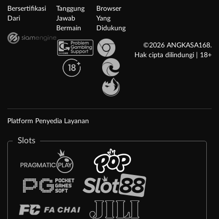
Bersertifikasi
Tanggung
Browser
Dari
Jawab
Yang
Bermain
Didukung
©2026 ANGKASA168.
Hak cipta dilindungi | 18+
Platform Penyedia Layanan
Slots