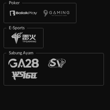
Poker
E-Sports
Sabung Ayam