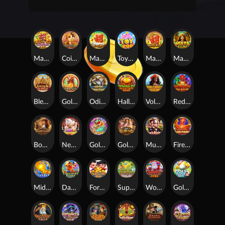
Mahjong Win
Coin Cat 2
Mahjong Win 2
Toy Pop
Mahjong Win 3
Maya Legacy
Blessing Temple
Golden Qilin
Odin Territory
Halloween Win
Volcanic Legend
Red Dragon’s Treasure
Bounty Clash
Neko Treasures
Golden Snake
Golden Duel
Much Richer
Fire Ball Blaze Phoenix
Midas Hand
Dancing Samba
Fortune Twins
Super Hoo Hey How
Wonderful Christmas
Golf 2