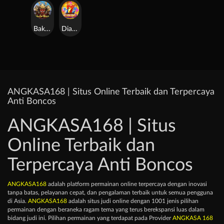
Bakufu Shogun
Diamond 7
ANGKASA168 | Situs Online Terbaik dan Terpercaya
Anti Boncos
ANGKASA168 | Situs
Online Terbaik dan
Terpercaya Anti Boncos
ANGKASA168
adalah platform permainan online terpercaya dengan inovasi
tanpa batas, pelayanan cepat, dan pengalaman terbaik untuk semua pengguna
di Asia.
ANGKASA168
adalah situs judi online dengan 1001 jenis pilihan
permainan dengan beraneka ragam tema yang terus berekspansi luas dalam
bidang judi ini. Pilihan permainan yang terdapat pada Provider
ANGKASA 168