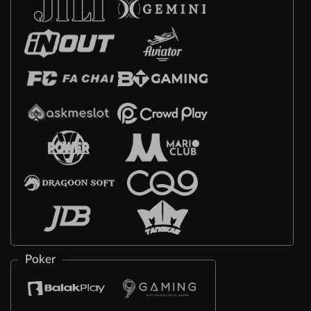
Poker