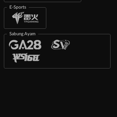
E-Sports
Sabung Ayam