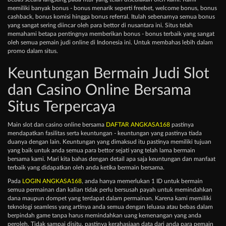
memiliki banyak bonus - bonus menarik seperti freebet, welcome bonus, bonus
cashback, bonus komisi hingga bonus referral. Itulah sebenarnya semua bonus
yang sangat sering diincar oleh para bettor di nusantara ini. Situs telah
memahami betapa pentingnya memberikan bonus - bonus terbaik yang sangat
oleh semua pemain judi online di Indonesia ini. Untuk membahas lebih dalam
promo dalam situs.
Keuntungan Bermain Judi Slot
dan Casino Online Bersama
Situs Terpercaya
Main slot dan casino online bersama
DAFTAR ANGKASA168
pastinya
mendapatkan fasilitas serta keuntungan - keuntungan yang pastinya tiada
duanya dengan lain. Keuntungan yang dimaksud itu pastinya memiliki tujuan
yang baik untuk anda semua para bettor sejati yang telah lama bermain
bersama kami. Mari kita bahas dengan detail apa saja keuntungan dan manfaat
terbaik yang didapatkan oleh anda ketika bermain bersama.
Pada
LOGIN ANGKASA168
, anda hanya memerlukan 1 ID untuk bermain
semua permainan dan kalian tidak perlu bersusah payah untuk memindahkan
dana maupun dompet yang terdapat dalam permainan. Karena kami memiliki
teknologi seamless yang artinya anda semua dengan leluasa atau bebas dalam
berpindah game tanpa harus memindahkan uang kemenangan yang anda
peroleh. Tidak sampai disitu, pastinya kerahasiaan data dari anda para pemain