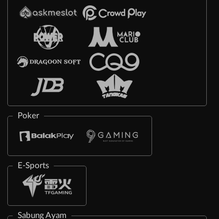
Poker
E-Sports
Sabung Ayam