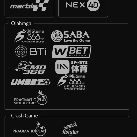
Olahraga
Crash Game