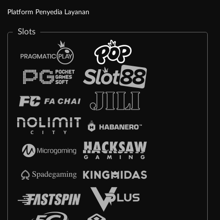
Platform Penyedia Layanan
Slots