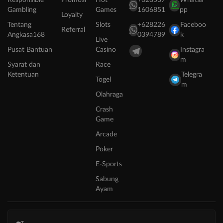
Responsible
Promosi
Hot
+628537
Whatsa
Gambling
Games
1606851
pp
Loyalty
Tentang
Slots
+628226
Faceboo
Referral
Angkasa168
0394789
k
Live
Pusat Bantuan
Casino
Instagra
m
Syarat dan
Race
Ketentuan
Telegra
Togel
m
Olahraga
Crash
Game
Arcade
Poker
E-Sports
Sabung
Ayam