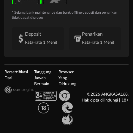
* Selama bank maintenance dan bank offline deposit dan penarikan
tidak dapat diproses
Deposit
Penarikan
Rata-rata 1 Menit
Rata-rata 1 Menit
Bersertifikasi
Tanggung
Browser
Dari
Jawab
Yang
Bermain
Didukung
©2026 ANGKASA168.
Hak cipta dilindungi | 18+