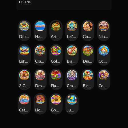
FISHING
Dragon Palace Fishing
Happy Fish
Aztec Treasure
Let's Enhance
Goddess or Crash
Ninja Fishing
Let's Shoot
Crazy Orb
Golden Zuma
Big Hammer
Dino Hunter
Ocean Lord
3 Gods Fishing
Dessert Party
Plants vs. Dinos
Crazy Bartender
Bingo Fishing
Conqueror's Treasure
Cat Fishing
Lion's Orb
Gods Slash Fish
Jump & Jump