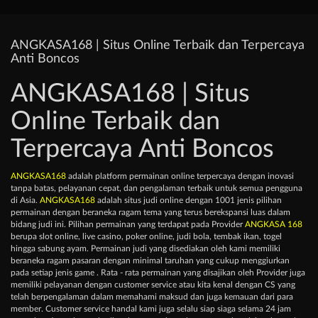
ANGKASA168 | Situs Online Terbaik dan Terpercaya
Anti Boncos
ANGKASA168 | Situs
Online Terbaik dan
Terpercaya Anti Boncos
ANGKASA168
adalah platform permainan online terpercaya dengan inovasi
tanpa batas, pelayanan cepat, dan pengalaman terbaik untuk semua pengguna
di Asia.
ANGKASA168
adalah situs judi online dengan 1001 jenis pilihan
permainan dengan beraneka ragam tema yang terus berekspansi luas dalam
bidang judi ini. Pilihan permainan yang terdapat pada Provider
ANGKASA 168
berupa slot online, live casino, poker online, judi bola, tembak ikan, togel
hingga sabung ayam. Permainan judi yang disediakan oleh kami memiliki
beraneka ragam pasaran dengan minimal taruhan yang cukup menggiurkan
pada setiap jenis game . Rata - rata permainan yang disajikan oleh Provider juga
memiliki pelayanan dengan customer service atau kita kenal dengan CS yang
telah berpengalaman dalam memahami maksud dan juga kemauan dari para
member. Customer service handal kami juga selalu siap siaga selama 24 jam