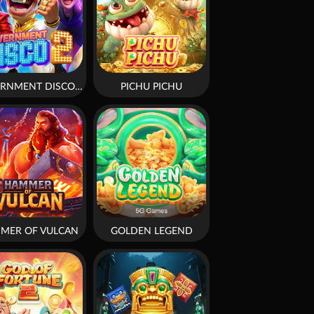
GOVERNMENT DISCO 2
PICHU PICHU
MER OF VULCAN
GOLDEN LEGEND