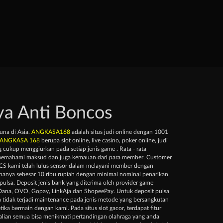
ya Anti Boncos
una di Asia.
ANGKASA168
adalah situs judi online dengan 1001
ANGKASA 168
berupa slot online, live casino, poker online, judi
 cukup menggiurkan pada setiap jenis game . Rata - rata
am memahami maksud dan juga kemauan dari para member. Customer
a CS kami telah lulus sensor dalam melayani member dengan
hanya sebesar 10 ribu rupiah dengan minimal nominal penarikan
 pulsa. Deposit jenis bank yang diterima oleh provider game
 : Dana, OVO, Gopay, LinkAja dan ShopeePay. Untuk deposit pulsa
ka tidak terjadi maintenance pada jenis metode yang bersangkutan
a bermain dengan kami. Pada situs slot gacor, terdapat fitur
 kalian semua bisa menikmati pertandingan olahraga yang anda