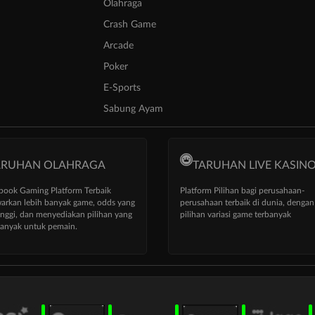
Olahraga
Crash Game
Arcade
Poker
E-Sports
Sabung Ayam
ARUHAN OLAHRAGA
TARUHAN LIVE KASIN
book Gaming Platform Terbaik
Platform Pilihan bagi perusahaan-
rkan lebih banyak game, odds yang
perusahaan terbaik di dunia, dengan
tinggi, dan menyediakan pilihan yang
pilihan variasi game terbanyak
banyak untuk pemain.