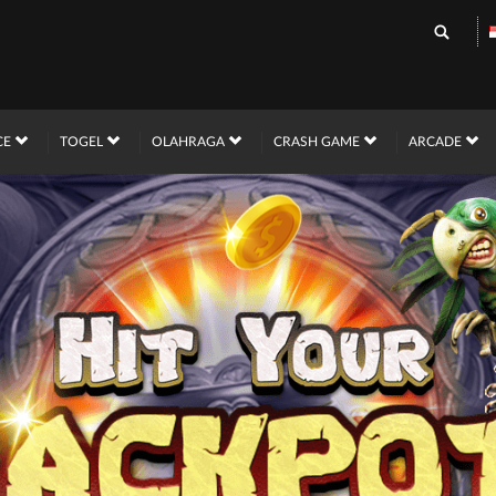
CE
TOGEL
OLAHRAGA
CRASH GAME
ARCADE