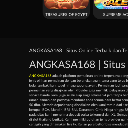
TREASURES OF EGYPT
SUPREME AC
ANGKASA168 | Situs Online Terbaik dan Te
ANGKASA168 | Situs O
ANGKASA168
adalah platform permainan online terpercaya deng
jenis pilihan permainan dengan beraneka ragam tema yang terus be
bola, tembak ikan, togel hingga sabung ayam. Permainan judi yan
permainan yang disajikan oleh Provider juga memiliki pelayana
service handal kami juga selalu siap siaga selama 24 jam tanpa 
ramah, tamah dan pastinya membuat anda semua para bettor sema
50 ribu. Metode deposit yang disediakan oleh kami terdiri dari : 
berupa : BCA, Mandiri, BRI, BNI, Danamon, Cimb Niaga hingga BSI
pada situs kami menerima deposit pulsa telkomsel dan XL. Semua je
di slot thailand berikut. Kami memiliki puluhan jenis provider ga
canggih yang dinamakan live tv. Kalian para bettor bisa mendapat