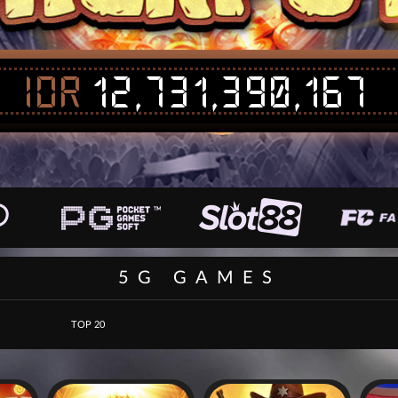
IDR
12,731,390,167
5G GAMES
TOP 20