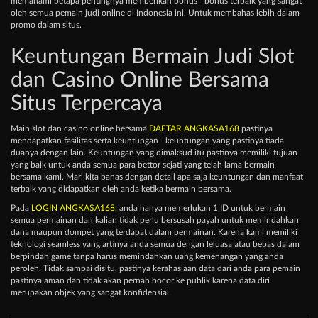
memahami betapa pentingnya memberikan bonus - bonus terbaik yang sangat
oleh semua pemain judi online di Indonesia ini. Untuk membahas lebih dalam
promo dalam situs.
Keuntungan Bermain Judi Slot
dan Casino Online Bersama
Situs Terpercaya
Main slot dan casino online bersama
DAFTAR ANGKASA168
pastinya
mendapatkan fasilitas serta keuntungan - keuntungan yang pastinya tiada
duanya dengan lain. Keuntungan yang dimaksud itu pastinya memiliki tujuan
yang baik untuk anda semua para bettor sejati yang telah lama bermain
bersama kami. Mari kita bahas dengan detail apa saja keuntungan dan manfaat
terbaik yang didapatkan oleh anda ketika bermain bersama.
Pada
LOGIN ANGKASA168
, anda hanya memerlukan 1 ID untuk bermain
semua permainan dan kalian tidak perlu bersusah payah untuk memindahkan
dana maupun dompet yang terdapat dalam permainan. Karena kami memiliki
teknologi seamless yang artinya anda semua dengan leluasa atau bebas dalam
berpindah game tanpa harus memindahkan uang kemenangan yang anda
peroleh. Tidak sampai disitu, pastinya kerahasiaan data dari anda para pemain
pastinya aman dan tidak akan pernah bocor ke publik karena data diri
merupakan objek yang sangat konfidensial.