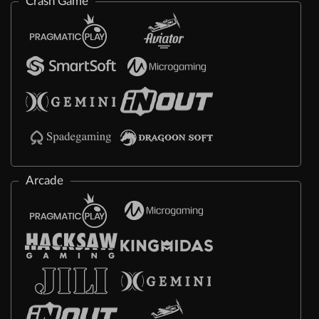
Crash Game
Arcade