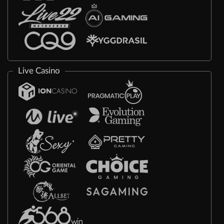
Live Casino