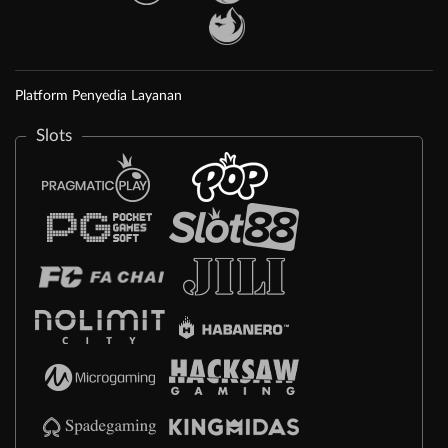
Platform Penyedia Layanan
Slots