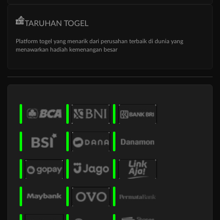
TARUHAN TOGEL
Platform togel yang menarik dari perusahan terbaik di dunia yang
menawarkan hadiah kemenangan besar