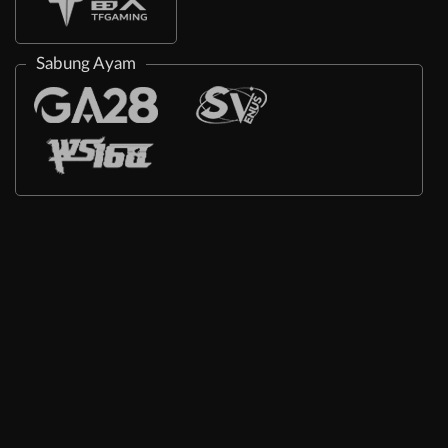
Sabung Ayam