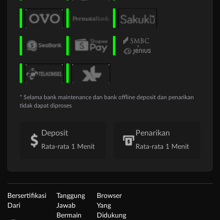
* Selama bank maintenance dan bank offline deposit dan penarikan
tidak dapat diproses
Deposit
Penarikan
Rata-rata 1 Menit
Rata-rata 1 Menit
Bersertifikasi
Tanggung
Browser
Dari
Jawab
Yang
Bermain
Didukung