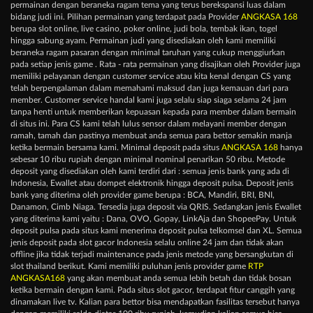
permainan dengan beraneka ragam tema yang terus berekspansi luas dalam
bidang judi ini. Pilihan permainan yang terdapat pada Provider
ANGKASA 168
berupa slot online, live casino, poker online, judi bola, tembak ikan, togel
hingga sabung ayam. Permainan judi yang disediakan oleh kami memiliki
beraneka ragam pasaran dengan minimal taruhan yang cukup menggiurkan
pada setiap jenis game . Rata - rata permainan yang disajikan oleh Provider juga
memiliki pelayanan dengan customer service atau kita kenal dengan CS yang
telah berpengalaman dalam memahami maksud dan juga kemauan dari para
member. Customer service handal kami juga selalu siap siaga selama 24 jam
tanpa henti untuk memberikan kepuasan kepada para member dalam bermain
di situs ini. Para CS kami telah lulus sensor dalam melayani member dengan
ramah, tamah dan pastinya membuat anda semua para bettor semakin manja
ketika bermain bersama kami. Minimal deposit pada situs
ANGKASA 168
hanya
sebesar 10 ribu rupiah dengan minimal nominal penarikan 50 ribu. Metode
deposit yang disediakan oleh kami terdiri dari : semua jenis bank yang ada di
Indonesia, Ewallet atau dompet elektronik hingga deposit pulsa. Deposit jenis
bank yang diterima oleh provider game berupa : BCA, Mandiri, BRI, BNI,
Danamon, Cimb Niaga. Tersedia juga deposit via QRIS. Sedangkan jenis Ewallet
yang diterima kami yaitu : Dana, OVO, Gopay, LinkAja dan ShopeePay. Untuk
deposit pulsa pada situs kami menerima deposit pulsa telkomsel dan XL. Semua
jenis deposit pada slot gacor Indonesia selalu online 24 jam dan tidak akan
offline jika tidak terjadi maintenance pada jenis metode yang bersangkutan di
slot thailand berikut. Kami memiliki puluhan jenis provider game
RTP
ANGKASA168
yang akan membuat anda semua lebih betah dan tidak bosan
ketika bermain dengan kami. Pada situs slot gacor, terdapat fitur canggih yang
dinamakan live tv. Kalian para bettor bisa mendapatkan fasilitas tersebut hanya