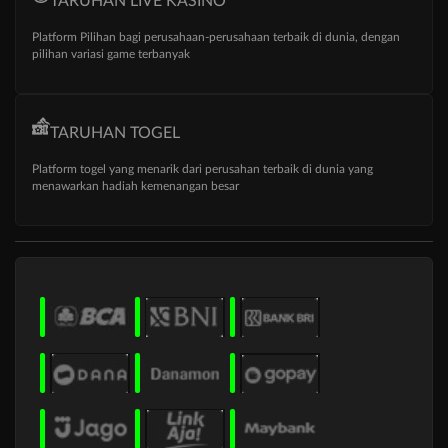
TARUHAN LIVE KASINO
Platform Pilihan bagi perusahaan-perusahaan terbaik di dunia, dengan
pilihan variasi game terbanyak
TARUHAN TOGEL
Platform togel yang menarik dari perusahan terbaik di dunia yang
menawarkan hadiah kemenangan besar