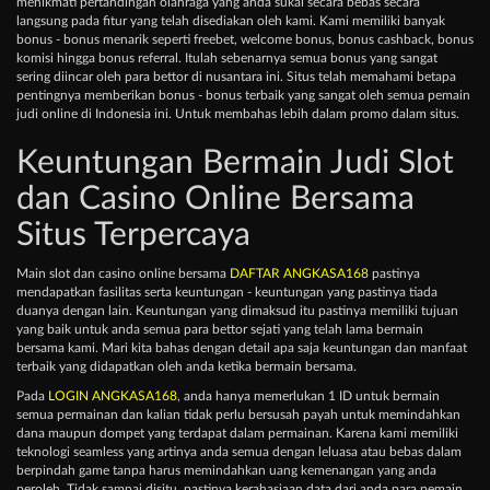
menikmati pertandingan olahraga yang anda sukai secara bebas secara
langsung pada fitur yang telah disediakan oleh kami. Kami memiliki banyak
bonus - bonus menarik seperti freebet, welcome bonus, bonus cashback, bonus
komisi hingga bonus referral. Itulah sebenarnya semua bonus yang sangat
sering diincar oleh para bettor di nusantara ini. Situs telah memahami betapa
pentingnya memberikan bonus - bonus terbaik yang sangat oleh semua pemain
judi online di Indonesia ini. Untuk membahas lebih dalam promo dalam situs.
Keuntungan Bermain Judi Slot
dan Casino Online Bersama
Situs Terpercaya
Main slot dan casino online bersama
DAFTAR ANGKASA168
pastinya
mendapatkan fasilitas serta keuntungan - keuntungan yang pastinya tiada
duanya dengan lain. Keuntungan yang dimaksud itu pastinya memiliki tujuan
yang baik untuk anda semua para bettor sejati yang telah lama bermain
bersama kami. Mari kita bahas dengan detail apa saja keuntungan dan manfaat
terbaik yang didapatkan oleh anda ketika bermain bersama.
Pada
LOGIN ANGKASA168
, anda hanya memerlukan 1 ID untuk bermain
semua permainan dan kalian tidak perlu bersusah payah untuk memindahkan
dana maupun dompet yang terdapat dalam permainan. Karena kami memiliki
teknologi seamless yang artinya anda semua dengan leluasa atau bebas dalam
berpindah game tanpa harus memindahkan uang kemenangan yang anda
peroleh. Tidak sampai disitu, pastinya kerahasiaan data dari anda para pemain