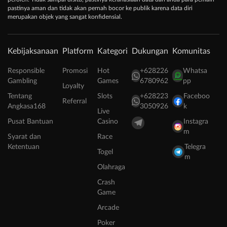
pastinya aman dan tidak akan pernah bocor ke publik karena data diri
merupakan objek yang sangat konfidensial.
Kebijaksanaan
Platform
Kategori
Dukungan
Komunitas
Responsible
Promosi
Hot
+628226
Whatsa
Gambling
Games
6780962
pp
Loyalty
Tentang
Slots
+628223
Faceboo
Referral
Angkasa168
3050926
k
Live
Pusat Bantuan
Casino
Instagra
m
Syarat dan
Race
Ketentuan
Telegra
Togel
m
Olahraga
Crash
Game
Arcade
Poker