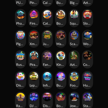
PUBG2
Pinata Fest
Cai Shen Fortune
Buffalo Rush HIGHROLLER
Big Net Bass
Aztec: Bonus Hunt 2 Xmas
Phantom Multiplier
Firefly Hunter
Cat & Mouse
Book of Safari
Squid Game 2: Mukunghwa
Slotto 4D
Piggy Bank Gold
Xmas Gift Delight
Jumanji Bonanza
Mace of Hercules
Scale of Heaven: Anubis
World Cup Final
Rush Hour Gold
Pirate Treasure Hunt
Fantastic Beast
Kingyo Riches
Aztec: Bonus Hunt 2
Cookie Hunter
Disco 777 Hold and Win
Leprechaun’s Fortune
Infinity Ocean
Bunny to the Moon
Football Fever
Hungry Slime
Ramakien Blessing
DJ Fever
Disco 777
Boom of Prosperity
Jewel Mastermind
Starry Adventure