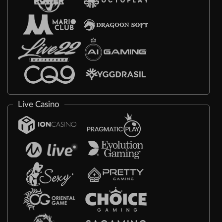
Live Casino