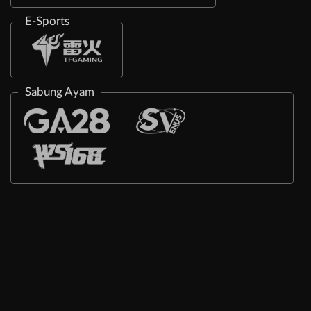
E-Sports
Sabung Ayam