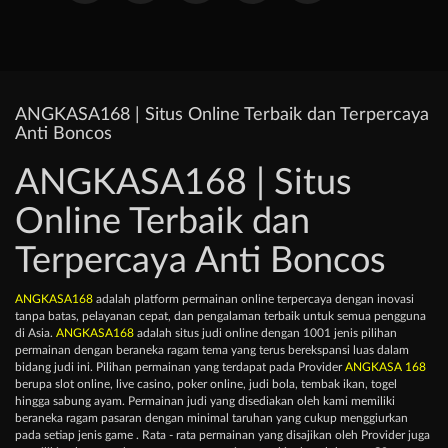
ANGKASA168 | Situs Online Terbaik dan Terpercaya
Anti Boncos
ANGKASA168 | Situs
Online Terbaik dan
Terpercaya Anti Boncos
ANGKASA168
adalah platform permainan online terpercaya dengan inovasi
tanpa batas, pelayanan cepat, dan pengalaman terbaik untuk semua pengguna
di Asia.
ANGKASA168
adalah situs judi online dengan 1001 jenis pilihan
permainan dengan beraneka ragam tema yang terus berekspansi luas dalam
bidang judi ini. Pilihan permainan yang terdapat pada Provider
ANGKASA 168
berupa slot online, live casino, poker online, judi bola, tembak ikan, togel
hingga sabung ayam. Permainan judi yang disediakan oleh kami memiliki
beraneka ragam pasaran dengan minimal taruhan yang cukup menggiurkan
pada setiap jenis game . Rata - rata permainan yang disajikan oleh Provider juga