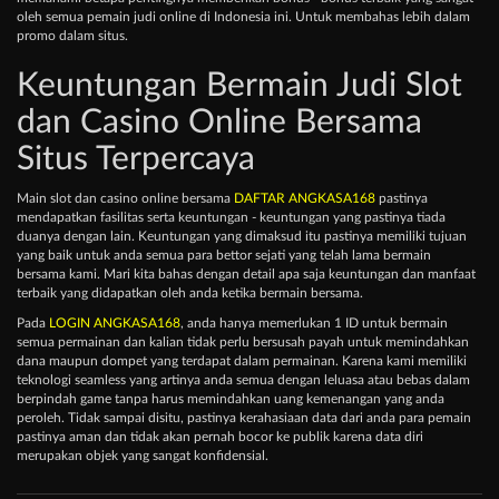
oleh semua pemain judi online di Indonesia ini. Untuk membahas lebih dalam
promo dalam situs.
Keuntungan Bermain Judi Slot
dan Casino Online Bersama
Situs Terpercaya
Main slot dan casino online bersama
DAFTAR ANGKASA168
pastinya
mendapatkan fasilitas serta keuntungan - keuntungan yang pastinya tiada
duanya dengan lain. Keuntungan yang dimaksud itu pastinya memiliki tujuan
yang baik untuk anda semua para bettor sejati yang telah lama bermain
bersama kami. Mari kita bahas dengan detail apa saja keuntungan dan manfaat
terbaik yang didapatkan oleh anda ketika bermain bersama.
Pada
LOGIN ANGKASA168
, anda hanya memerlukan 1 ID untuk bermain
semua permainan dan kalian tidak perlu bersusah payah untuk memindahkan
dana maupun dompet yang terdapat dalam permainan. Karena kami memiliki
teknologi seamless yang artinya anda semua dengan leluasa atau bebas dalam
berpindah game tanpa harus memindahkan uang kemenangan yang anda
peroleh. Tidak sampai disitu, pastinya kerahasiaan data dari anda para pemain
pastinya aman dan tidak akan pernah bocor ke publik karena data diri
merupakan objek yang sangat konfidensial.