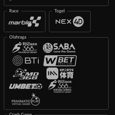
Race
Togel
Olahraga
Crash Game