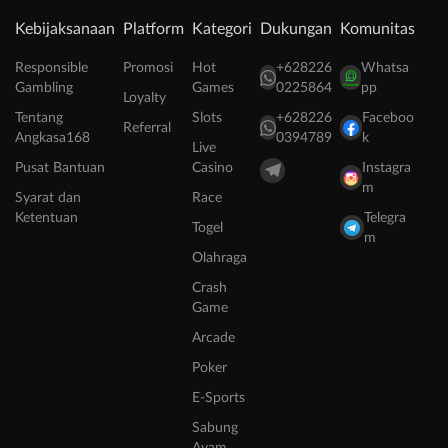
Kebijaksanaan
Platform
Kategori
Dukungan
Komunitas
Responsible
Promosi
Hot
+628226
Whatsa
Gambling
Games
0225864
pp
Loyalty
Tentang
Slots
+628226
Faceboo
Referral
Angkasa168
0394789
k
Live
Pusat Bantuan
Casino
Instagra
m
Syarat dan
Race
Ketentuan
Telegra
Togel
m
Olahraga
Crash
Game
Arcade
Poker
E-Sports
Sabung
Ayam