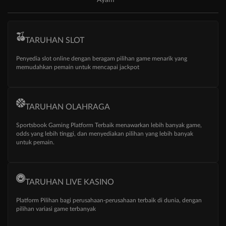
TARUHAN SLOT
Penyedia slot online dengan beragam pilihan game menarik yang
memudahkan pemain untuk mencapai jackpot
TARUHAN OLAHRAGA
Sportsbook Gaming Platform Terbaik menawarkan lebih banyak game,
odds yang lebih tinggi, dan menyediakan pilihan yang lebih banyak
untuk pemain.
TARUHAN LIVE KASINO
Platform Pilihan bagi perusahaan-perusahaan terbaik di dunia, dengan
pilihan variasi game terbanyak