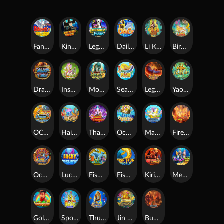
Fantasy Unicorn
King Kong’s Rampage
Legendary Panda
Daily Fishing
Li Kui Pi Yu
Bird Hunter
Dragon Storm
Insect Paradise
Monster Awaken plus
Sea Food Paradise II Plus
Legend of the phoenix
YaoQianShu
OCEAN MONSTER 2
HaiDiLao
Thanos Avengers
Ocean Paradise
Master Of The Deep
Fire Phoenix
Ocean King 3
Lucky Fishing
Fishman Wharf
Fish Music World
Kirin Storm
Mermaids-6s
Golden Legend Plus
Spongebob
Thunder Dragon
Jin Chan Bu Yu
Buffalo thunder